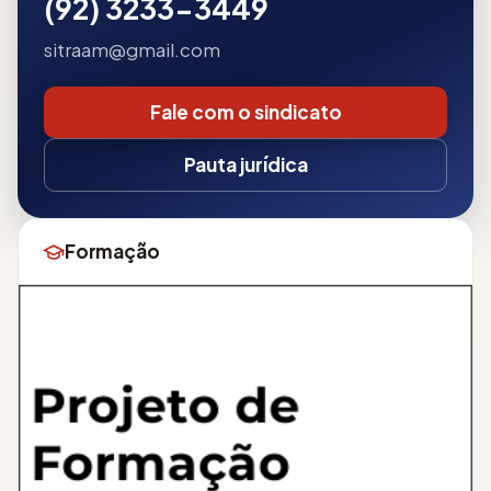
(92) 3233-3449
sitraam@gmail.com
Fale com o sindicato
Pauta jurídica
Formação