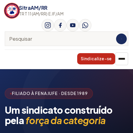
SitraAM/RR
TRT 11(AM/RR) E JF/AM
Pesquisar no site
Sindicalize-se
FILIADO À FENAJUFE · DESDE 1989
Um sindicato construído
pela
força da categoria