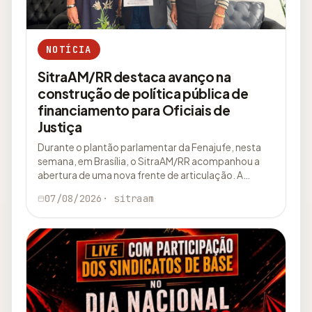
NOTÍCIA
SitraAM/RR destaca avanço na
construção de política pública de
financiamento para Oficiais de
Justiça
Durante o plantão parlamentar da Fenajufe, nesta
semana, em Brasília, o SitraAM/RR acompanhou a
abertura de uma nova frente de articulação. A…
07/08/2026
· sitraam